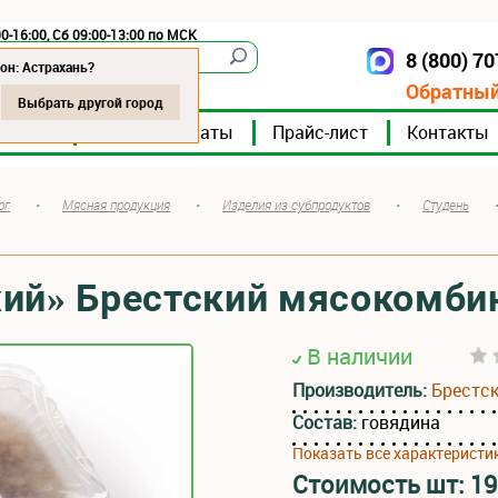
0-16:00, Сб 09:00-13:00 по МСК
8 (800) 7
Астрахань
он: Астрахань?
Обратный
Выбрать другой город
мпании
Мясокомбинаты
Прайс-лист
Контакты
ог
•
Мясная продукция
•
Изделия из субпродуктов
•
Студень
жий» Брестский мясокомби
В наличии
Производитель:
Брестс
Состав:
говядина
Показать все характеристи
Стоимость шт:
19