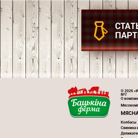
© 2026 «И
№7
О компан
Мясоком
МЯСНА
Колбасы
Свинина 
Деликате