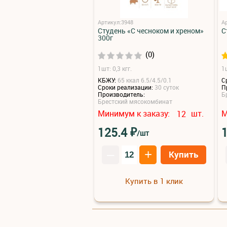
Артикул:3948
А
Студень «С чесноком и хреном»
С
300г
(0)
1шт: 0,3 кгг.
1ш
КБЖУ:
65 ккал 6.5/4.5/0.1
С
Сроки реализации:
30 суток
П
Производитель:
Б
Брестский мясокомбинат
Минимум к заказу:
шт.
М
12
₽
125.4
/шт
–
+
Купить
Купить в 1 клик