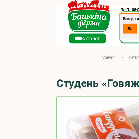
Пн-Пт 08:0
Регион:
Ваш реги
Да
О ко
Каталог
Главная
•
Катал
Студень «Говя