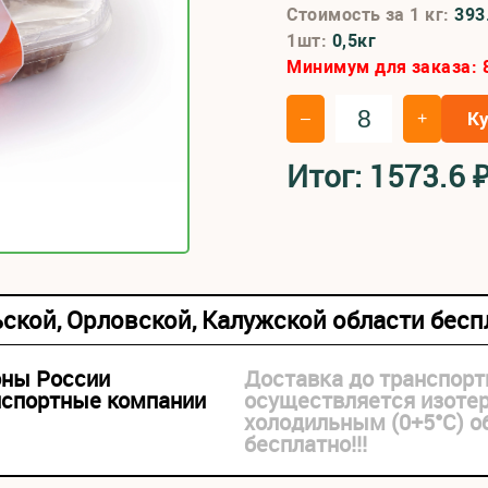
Стоимость за 1 кг:
393
1шт:
0,5кг
Минимум для заказа:
К
–
+
Итог:
1573.6
ьской, Орловской, Калужской области бес
оны России
Доставка до транспорт
нспортные компании
осуществляется изоте
холодильным (0+5°С) 
бесплатно!!!