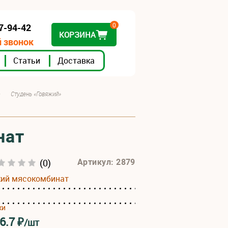
0
07-94-42
КОРЗИНА
 звонок
Статьи
Доставка
•
Студень «Говяжий»
нат
(0)
Артикул: 2879
кий мясокомбинат
ки
6.7
₽
/шт