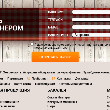
ВАШЕ ИМЯ
ТЕЛЕФОН
E-MAIL
ВАШ РЕГИОН
Я даю
согласие
на обработку персональных данных 
персональных данных
.
П Ховренок». г. Астрахань обслуживается через филиал г. Тула Одоевское шо
ии
Партнерам
Прайс-лист
Контакты
Доставка
бинаты
Карта сайта
Поставщикам
Оптовым покупателям
Я ПРОДУКЦИЯ
БАКАЛЕЯ
М
Соки и Нектары
С
и говядина ВК
Кетчупы и майонезы
С
сы из печи
Пюре
М