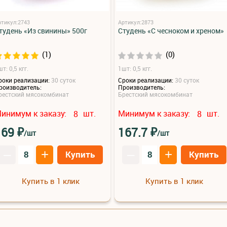
ртикул:2743
Артикул:2873
тудень «Из свинины» 500г
Студень «С чесноком и хреном»
(1)
(0)
т: 0,5 кгг.
1шт: 0,5 кгг.
роки реализации:
30 суток
Сроки реализации:
30 суток
роизводитель:
Производитель:
рестский мясокомбинат
Брестский мясокомбинат
инимум к заказу:
шт.
Минимум к заказу:
шт.
8
8
₽
₽
169
167.7
/шт
/шт
–
+
–
+
Купить
Купить
Купить в 1 клик
Купить в 1 клик