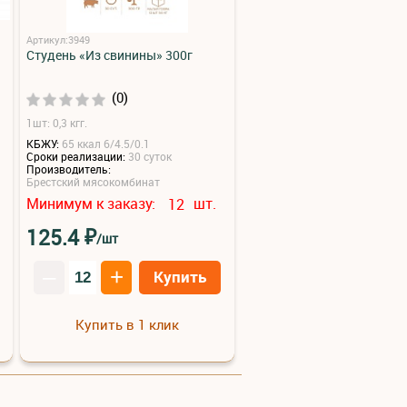
Артикул:3949
Студень «Из свинины» 300г
(0)
1шт: 0,3 кгг.
КБЖУ:
65 ккал 6/4.5/0.1
Сроки реализации:
30 суток
Производитель:
Брестский мясокомбинат
Минимум к заказу:
шт.
12
₽
125.4
/шт
–
+
Купить
Купить в 1 клик