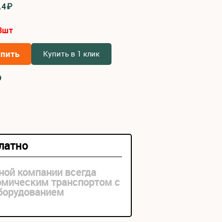
.4₽
8
шт
упить
Купить в 1 клик
₽
платно
ной компании всегда
рмическим транспортом с
оборудованием