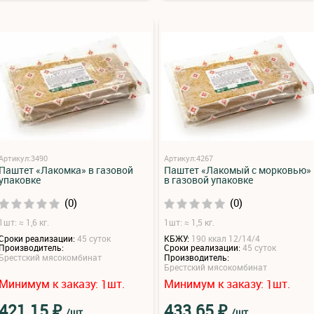
Артикул:3490
Артикул:4267
Паштет «Лакомка» в газовой
Паштет «Лакомый с морковью»
упаковке
в газовой упаковке
(0)
(0)
1шт: ≈ 1,6 кг.
1шт: ≈ 1,5 кг.
Сроки реализации:
45 суток
КБЖУ:
190 ккал 12/14/4
Производитель:
Сроки реализации:
45 суток
Брестский мясокомбинат
Производитель:
Брестский мясокомбинат
Минимум к заказу:
шт.
Минимум к заказу:
шт.
1
1
₽
₽
421.15
433.65
/шт
/шт