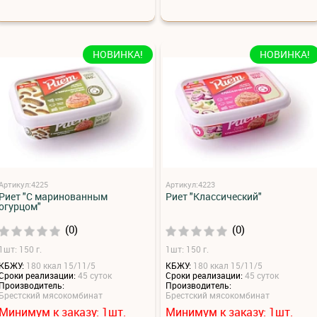
НОВИНКА!
НОВИНКА!
Артикул:4225
Артикул:4223
Риет "С маринованным
Риет "Классический"
огурцом"
(0)
(0)
1шт: 150 г.
1шт: 150 г.
КБЖУ:
180 ккал 15/11/5
КБЖУ:
180 ккал 15/11/5
Сроки реализации:
45 суток
Сроки реализации:
45 суток
Производитель:
Производитель:
Брестский мясокомбинат
Брестский мясокомбинат
Минимум к заказу:
шт.
Минимум к заказу:
шт.
1
1