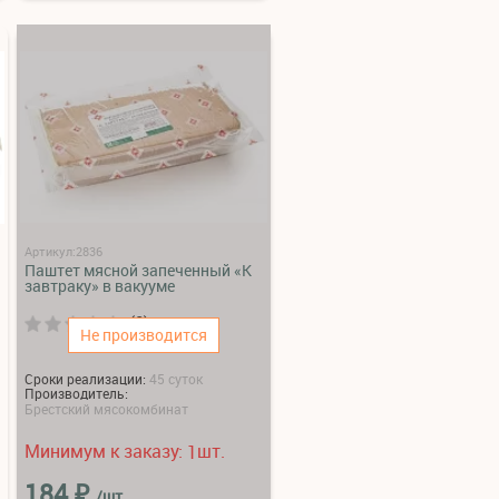
Артикул:2836
Паштет мясной запеченный «К
завтраку» в вакууме
(0)
Не производится
Сроки реализации:
45 суток
Производитель:
Брестский мясокомбинат
Минимум к заказу:
шт.
1
₽
184
/шт