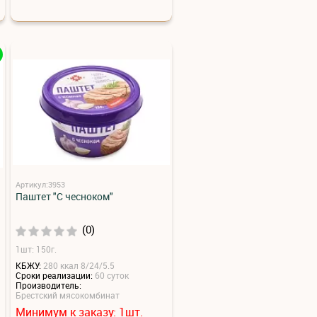
Артикул:3953
Паштет "С чесноком"
(0)
1шт: 150г.
КБЖУ:
280 ккал 8/24/5.5
Сроки реализации:
60 суток
Производитель:
Брестский мясокомбинат
Минимум к заказу:
шт.
1