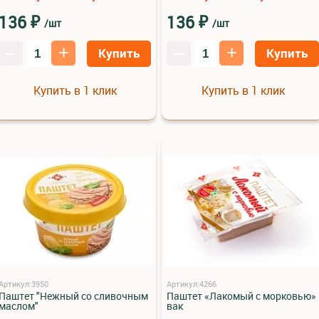
₽
₽
136
136
/шт
/шт
–
+
–
+
Купить
Купить
Купить в 1 клик
Купить в 1 клик
Артикул:3950
Артикул:4266
Паштет "Нежный со сливочным
Паштет «Лакомый с морковью»
маслом"
вак