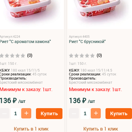
Артикул:4224
Артикул:4405
Риет "С ароматом хамона"
Риет "С брусникой"
(0)
(0)
1шт: 150 г.
1шт: 150 г.
КБЖУ:
180 ккал 15/11/5
КБЖУ:
180 ккал 15/11/4.5
Сроки реализации:
45 суток
Сроки реализации:
45 суток
Производитель:
Производитель:
Брестский мясокомбинат
Брестский мясокомбинат
Минимум к заказу:
шт.
Минимум к заказу:
шт.
1
1
₽
₽
136
136
/шт
/шт
–
+
–
+
Купить
Купить
Купить в 1 клик
Купить в 1 клик