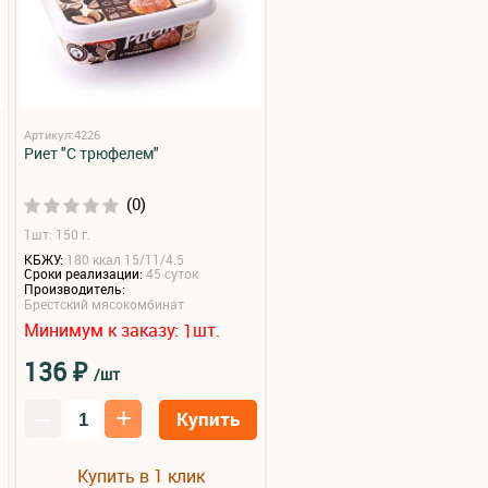
Артикул:4226
Риет "С трюфелем"
(0)
1шт: 150 г.
КБЖУ:
180 ккал 15/11/4.5
Сроки реализации:
45 суток
Производитель:
Брестский мясокомбинат
Минимум к заказу:
шт.
1
₽
136
/шт
–
+
Купить
Купить в 1 клик