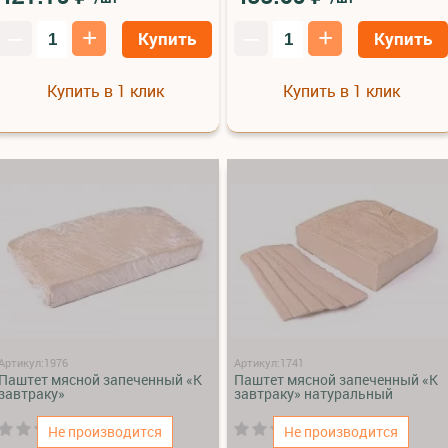
–
+
–
+
Купить
Купить
Купить в 1 клик
Купить в 1 клик
Артикул:1976
Артикул:1741
Паштет мясной запеченный «К
Паштет мясной запеченный «К
завтраку»
завтраку» натуральный
(0)
(0)
Не производится
Не производится