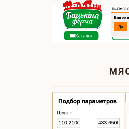
Пн-Пт 08:0
Регион:
Ваш реги
Да
О ко
Каталог
МЯ
Подбор параметров
Цена