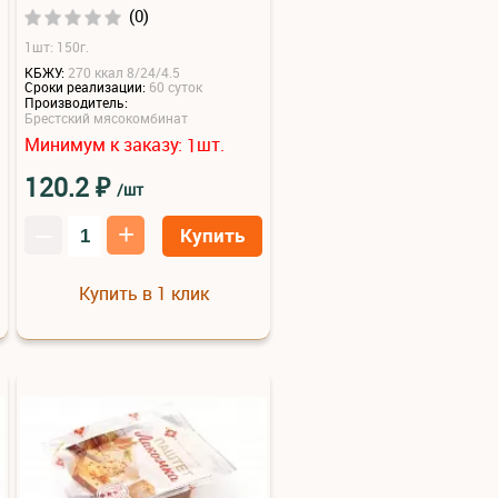
(0)
1шт: 150г.
КБЖУ:
270 ккал 8/24/4.5
Сроки реализации:
60 суток
Производитель:
Брестский мясокомбинат
Минимум к заказу:
шт.
1
₽
120.2
/шт
–
+
Купить
Купить в 1 клик