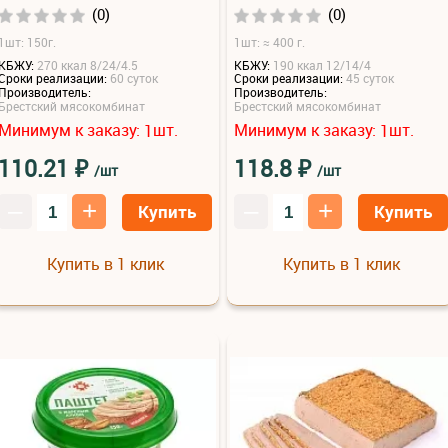
(0)
(0)
1шт: 150г.
1шт: ≈ 400 г.
КБЖУ:
270 ккал 8/24/4.5
КБЖУ:
190 ккал 12/14/4
Сроки реализации:
60 суток
Сроки реализации:
45 суток
Производитель:
Производитель:
Брестский мясокомбинат
Брестский мясокомбинат
Минимум к заказу:
шт.
Минимум к заказу:
шт.
1
1
₽
₽
110.21
118.8
/шт
/шт
–
+
–
+
Купить
Купить
Купить в 1 клик
Купить в 1 клик