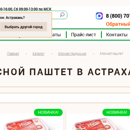
0-16:00, Сб 09:00-13:00 по МСК
8 (800) 7
Астрахань
он: Астрахань?
Обратный
Выбрать другой город
мпании
Мясокомбинаты
Прайс-лист
Контакты
Главная
•
Каталог
•
Мясная продукция
•
Мясной паштет
СНОЙ ПАШТЕТ В АСТРАХ
НОВИНКА!
НОВИНКА!