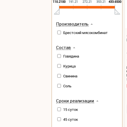
110.2100
191.21
272.21
353.21
433.6500
Производитель
Брестский мясокомбинат
Состав
Говядина
Курица
Свинина
Соль
Сроки реализации
15 суток
45 суток