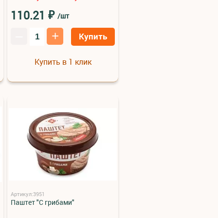
₽
110.21
/шт
–
+
Купить
Купить в 1 клик
Артикул:3951
Паштет "С грибами"