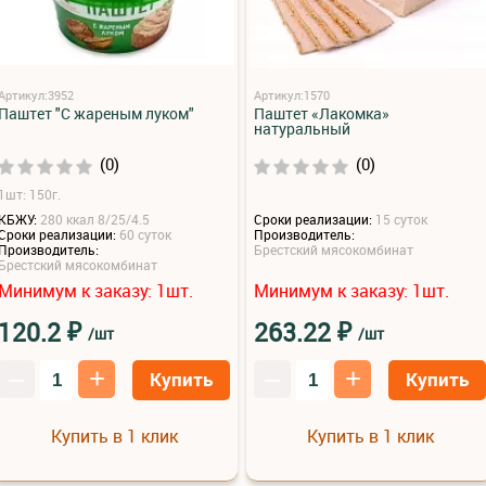
Артикул:3952
Артикул:1570
Паштет "С жареным луком"
Паштет «Лакомка»
натуральный
(0)
(0)
1шт: 150г.
КБЖУ:
280 ккал 8/25/4.5
Сроки реализации:
15 суток
Сроки реализации:
60 суток
Производитель:
Производитель:
Брестский мясокомбинат
Брестский мясокомбинат
Минимум к заказу:
шт.
Минимум к заказу:
шт.
1
1
₽
₽
120.2
263.22
/шт
/шт
–
+
–
+
Купить
Купить
Купить в 1 клик
Купить в 1 клик