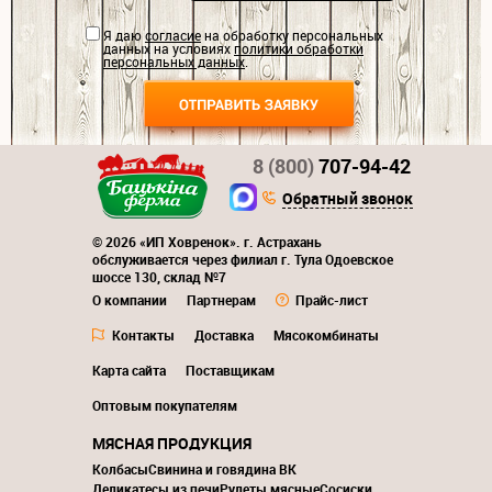
Я даю
согласие
на обработку персональных
данных на условиях
политики обработки
персональных данных
.
8 (800)
707-94-42
Обратный звонок
© 2026 «ИП Ховренок». г. Астрахань
обслуживается через филиал г. Тула Одоевское
шоссе 130, склад №7
О компании
Партнерам
Прайс-лист
Контакты
Доставка
Мясокомбинаты
Карта сайта
Поставщикам
Оптовым покупателям
МЯСНАЯ ПРОДУКЦИЯ
Колбасы
Свинина и говядина ВК
Деликатесы из печи
Рулеты мясные
Сосиски