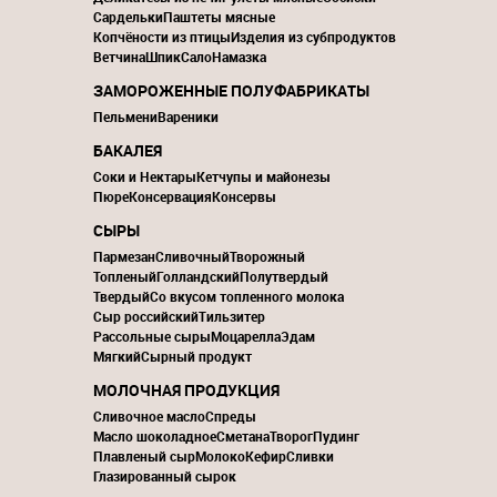
Сардельки
Паштеты мясные
Копчёности из птицы
Изделия из субпродуктов
Ветчина
Шпик
Сало
Намазка
ЗАМОРОЖЕННЫЕ ПОЛУФАБРИКАТЫ
Пельмени
Вареники
БАКАЛЕЯ
Соки и Нектары
Кетчупы и майонезы
Пюре
Консервация
Консервы
СЫРЫ
Пармезан
Сливочный
Творожный
Топленый
Голландский
Полутвердый
Твердый
Со вкусом топленного молока
Сыр российский
Тильзитер
Рассольные сыры
Моцарелла
Эдам
Мягкий
Сырный продукт
МОЛОЧНАЯ ПРОДУКЦИЯ
Сливочное масло
Спреды
Масло шоколадное
Сметана
Творог
Пудинг
Плавленый сыр
Молоко
Кефир
Сливки
Глазированный сырок