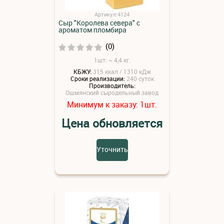
Артикул:4124
Сыр "Королева севера" с
ароматом пломбира
(0)
1шт: ~ 4,4 кг.
КБЖУ:
315 ккал / 1310 кДж
Сроки реализации:
240 суток
Производитель:
Ошмянский сыродельный завод
Минимум к заказу:
шт.
1
Цена обновляется
Уточнить