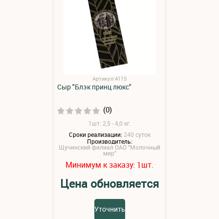
Артикул:4115
Сыр "Блэк принц люкс"
(0)
1шт: 2,5 - 4,0 кг.
Сроки реализации:
240 суток
Производитель:
Щучинский филиал ОАО "Молочный
мир"
Минимум к заказу:
шт.
1
Цена обновляется
Уточнить