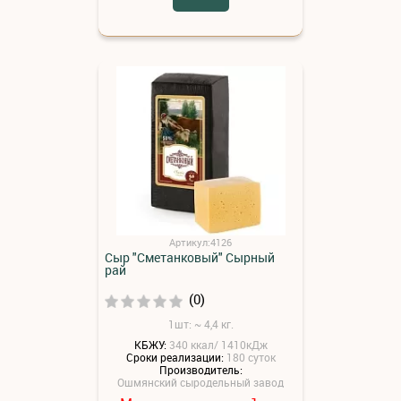
Артикул:4126
Сыр "Сметанковый" Сырный
рай
(0)
1шт: ~ 4,4 кг.
КБЖУ:
340 ккал/ 1410кДж
Сроки реализации:
180 суток
Производитель:
Ошмянский сыродельный завод