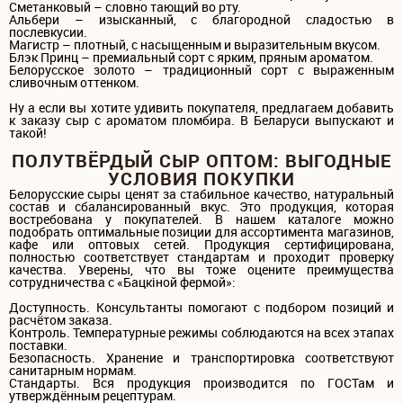
Сметанковый – словно тающий во рту.
Альбери – изысканный, с благородной сладостью в
послевкусии.
Магистр – плотный, с насыщенным и выразительным вкусом.
Блэк Принц – премиальный сорт с ярким, пряным ароматом.
Белорусское золото – традиционный сорт с выраженным
сливочным оттенком.
Ну а если вы хотите удивить покупателя, предлагаем добавить
к заказу сыр с ароматом пломбира. В Беларуси выпускают и
такой!
ПОЛУТВЁРДЫЙ СЫР ОПТОМ: ВЫГОДНЫЕ
УСЛОВИЯ ПОКУПКИ
Белорусские сыры ценят за стабильное качество, натуральный
состав и сбалансированный вкус. Это продукция, которая
востребована у покупателей. В нашем каталоге можно
подобрать оптимальные позиции для ассортимента магазинов,
кафе или оптовых сетей. Продукция сертифицирована,
полностью соответствует стандартам и проходит проверку
качества. Уверены, что вы тоже оцените преимущества
сотрудничества с «Бацкiной фермой»:
Доступность. Консультанты помогают с подбором позиций и
расчётом заказа.
Контроль. Температурные режимы соблюдаются на всех этапах
поставки.
Безопасность. Хранение и транспортировка соответствуют
санитарным нормам.
Стандарты. Вся продукция производится по ГОСТам и
утверждённым рецептурам.