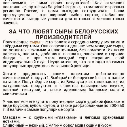
познакомить с ними своих покупателей. Как отмечают
постоянные партнёры «Бацкiной фермы», в том числе из разных
регионов России, с нами выгодно сотрудничать. Наши
преимущества – это широкий выбор сортов, стабильное
качество и выгодные условия для оптовых и мелкооптовых
закупок.
ЗА ЧТО ЛЮБЯТ СЫРЫ БЕЛОРУССКИХ
ПРОИЗВОДИТЕЛЕЙ
Полутвёрдые
сыры
– это золотая середина между мягкими и
твёрдыми сортами. Они созревают дольше, чем молодые сыры,
но остаются нежными и пластичными, без ломкости. Их легко
нарезать, плавить, добавлять в салаты, запеканки и горячие
блюда – и при этом каждый сорт сохраняет свой
индивидуальный вкус. Неудивительно, что это один из самых
популярных продуктов в магазинной рознице.
Хотите предложить своим клиентам действительно
качественный продукт? Выбирайте белорусский сыр в нашем
каталоге. Полутвёрдые сыры из Беларуси изготавливаются из
натуральных продуктов и славятся насыщенным вкусом,
плотной текстурой, а также идеальным балансом соли и
сливочности.
У нас вы можете купить полутвердый сыр в удобной фасовке: в
виде брусков, кубов, кругов, а также расфасованные по 200-250
г. В наличии самые популярные сорта:
Маасдам – с крупными «глазками» и лёгкими ореховыми
нотками.
Сливочный – нежный, с мягким обволакивающим вкусом.