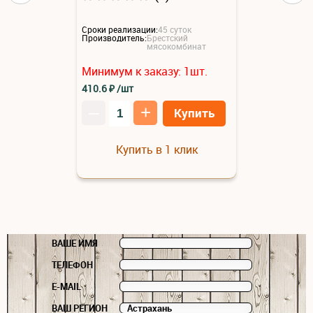
Сроки реализации:
45 суток
Производитель:
Брестский
мясокомбинат
Минимум к заказу:
1
шт.
410.6
₽
/шт
–
+
Купить
Купить в 1 клик
ВАШЕ ИМЯ
ТЕЛЕФОН
E-MAIL
ВАШ РЕГИОН