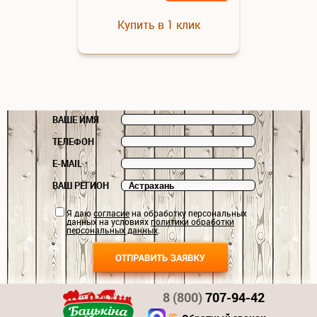
Купить в 1 клик
ВАШЕ ИМЯ
ТЕЛЕФОН
E-MAIL
ВАШ РЕГИОН
Я даю
согласие
на обработку персональных
данных на условиях
политики обработки
персональных данных
.
8 (800)
707-94-42