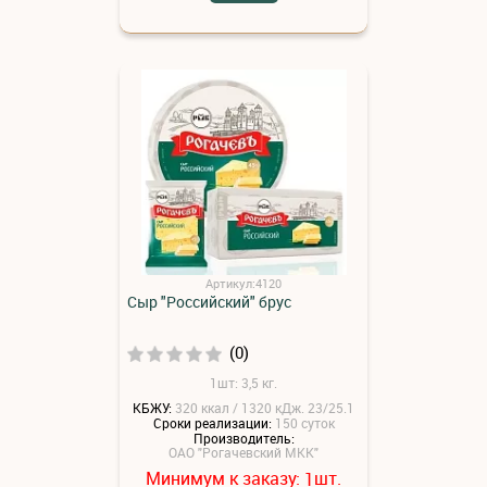
Артикул:4120
Сыр "Российский" брус
(0)
1шт: 3,5 кг.
КБЖУ:
320 ккал / 1320 кДж. 23/25.1
Сроки реализации:
150 суток
Производитель:
ОАО "Рогачевский МКК"
Минимум к заказу:
шт.
1