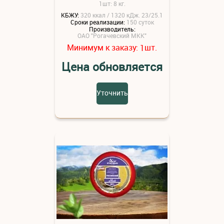
1шт: 8 кг.
КБЖУ:
320 ккал / 1320 кДж. 23/25.1
Сроки реализации:
150 суток
Производитель:
ОАО "Рогачевский МКК"
Минимум к заказу:
шт.
1
Цена обновляется
Уточнить