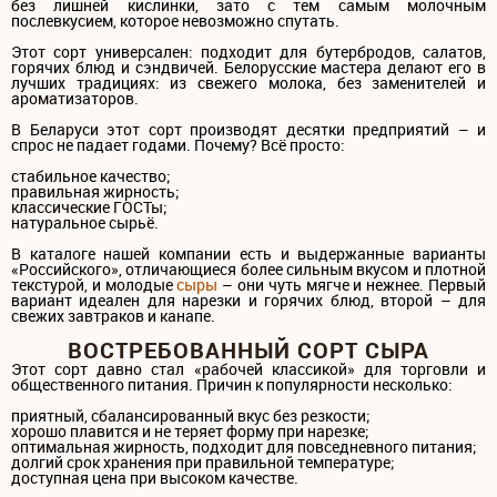
без лишней кислинки, зато с тем самым молочным
послевкусием, которое невозможно спутать.
Этот сорт универсален: подходит для бутербродов, салатов,
горячих блюд и сэндвичей. Белорусские мастера делают его в
лучших традициях: из свежего молока, без заменителей и
ароматизаторов.
В Беларуси этот сорт производят десятки предприятий – и
спрос не падает годами. Почему? Всё просто:
стабильное качество;
правильная жирность;
классические ГОСТы;
натуральное сырьё.
В каталоге нашей компании есть и выдержанные варианты
«Российского», отличающиеся более сильным вкусом и плотной
текстурой, и молодые
сыры
– они чуть мягче и нежнее. Первый
вариант идеален для нарезки и горячих блюд, второй – для
свежих завтраков и канапе.
ВОСТРЕБОВАННЫЙ СОРТ СЫРА
Этот сорт давно стал «рабочей классикой» для торговли и
общественного питания. Причин к популярности несколько:
приятный, сбалансированный вкус без резкости;
хорошо плавится и не теряет форму при нарезке;
оптимальная жирность, подходит для повседневного питания;
долгий срок хранения при правильной температуре;
доступная цена при высоком качестве.