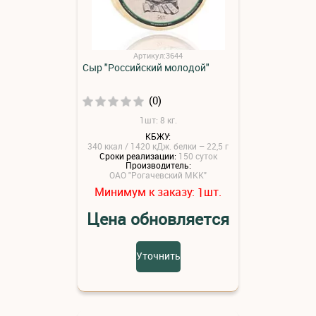
Артикул:3644
Сыр "Российский молодой"
(0)
1шт: 8 кг.
КБЖУ:
340 ккал / 1420 кДж. белки – 22,5 г
Сроки реализации:
150 суток
Производитель:
ОАО "Рогачевский МКК"
Минимум к заказу:
шт.
1
Цена обновляется
Уточнить