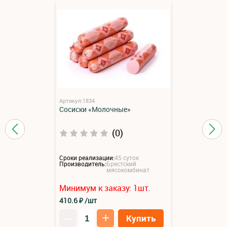
Артикул:1834
Сосиски «Молочные»
(0)
Сроки реализации:
45 суток
Производитель:
Брестский
мясокомбинат
Минимум к заказу:
1
шт.
410.6
₽
/шт
–
+
Купить