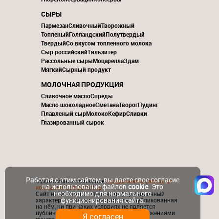
СЫРЫ
Пармезан
Сливочный
Творожный
Топленый
Голландский
Полутвердый
Твердый
Со вкусом топленного молока
Сыр российский
Тильзитер
Рассольные сыры
Моцарелла
Эдам
Мягкий
Сырный продукт
МОЛОЧНАЯ ПРОДУКЦИЯ
Сливочное масло
Спреды
Масло шоколадное
Сметана
Творог
Пудинг
Плавленый сыр
Молоко
Кефир
Сливки
Глазированный сырок
Работая с этим сайтом, вы даете свое согласие
Эффективное поисковое
продвижение сайтов от
на использование файлов
cookie
. Это
компании ContactGroup
необходимо для нормального
Сайт носит исключительно информационный
функционирования сайта.
характер и никакая информация, опубликованная
на нём, ни при каких условиях не является
публичной офертой, определяемой положениями
Я согласен
пункта 2 статьи 437 ГК РФ.