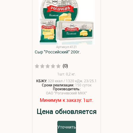
Артикул:4121
Сыр "Российский" 200г.
(0)
1шт: 0,2 кг.
КБЖУ:
320 ккал / 1320 кДж. 23/25.1
Сроки реализации:
150 суток
Производитель:
ОАО "Рогачевский МКК"
Минимум к заказу:
шт.
1
Цена обновляется
Уточнить