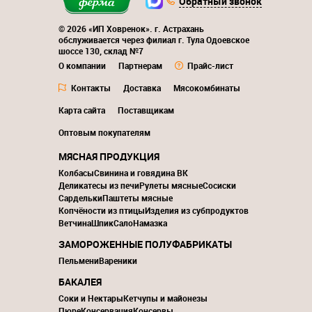
Обратный звонок
© 2026 «ИП Ховренок». г. Астрахань
обслуживается через филиал г. Тула Одоевское
шоссе 130, склад №7
О компании
Партнерам
Прайс-лист
Контакты
Доставка
Мясокомбинаты
Карта сайта
Поставщикам
Оптовым покупателям
МЯСНАЯ ПРОДУКЦИЯ
Колбасы
Свинина и говядина ВК
Деликатесы из печи
Рулеты мясные
Сосиски
Сардельки
Паштеты мясные
Копчёности из птицы
Изделия из субпродуктов
Ветчина
Шпик
Сало
Намазка
ЗАМОРОЖЕННЫЕ ПОЛУФАБРИКАТЫ
Пельмени
Вареники
БАКАЛЕЯ
Соки и Нектары
Кетчупы и майонезы
Пюре
Консервация
Консервы