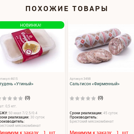
ПОХОЖИЕ ТОВАРЫ
НОВИНКА!
ртикул:4615
Артикул:3498
тудень «Утиный»
Сальтисон «Фирменный»
(0)
(0)
т: 0,5 кгг.
БЖУ:
50 ккал 7/2.5/0.4
Сроки реализации:
45 суток
роки реализации:
30 суток
Производитель:
роизводитель:
Брестский мясокомбинат
рестский мясокомбинат
инимум к заказу:
шт.
Минимум к заказу:
шт.
1
1