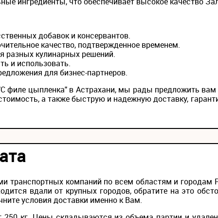
ные ингредиенты, что обеспечивает высокое качество Зал
усственных добавок и консервантов.
ючительное качество, подтвержденное временем.
ля разных кулинарных решений.
ить и использовать.
редложения для бизнес-партнеров.
 "С филе цыпленка" в Астрахани, мы рады предложить вам
стоимость, а также быструю и надежную доставку, гаран
ата
и транспортных компаний по всем областям и городам Ро
одится вдали от крупных городов, обратите на это обс
чните условия доставки именно к Вам.
 250 кг. Цены складываются из объема партии и удален