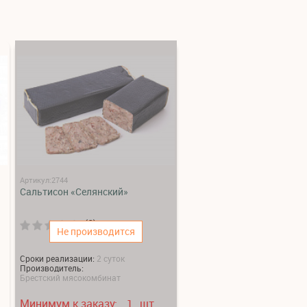
Артикул:2744
Сальтисон «Селянский»
(0)
Не производится
Сроки реализации:
2 суток
Производитель:
Брестский мясокомбинат
Минимум к заказу:
шт.
1