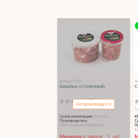
Артикул:2742
А
Шашлык «Столичный»
С
(0)
Не производится
1ш
Сроки реализации:
90 суток
К
Производитель:
С
Брестский мясокомбинат
П
Б
Минимум к заказу:
шт.
М
1