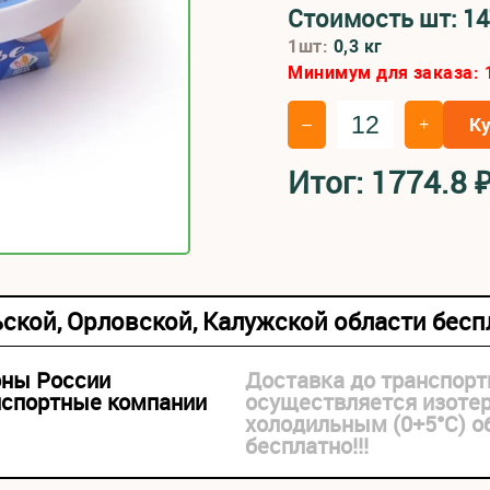
Стоимость шт:
14
1шт:
0,3 кг
Минимум для заказа:
К
–
+
Итог:
1774.8
ьской, Орловской, Калужской области бес
оны России
Доставка до транспорт
нспортные компании
осуществляется изоте
холодильным (0+5°С) 
бесплатно!!!