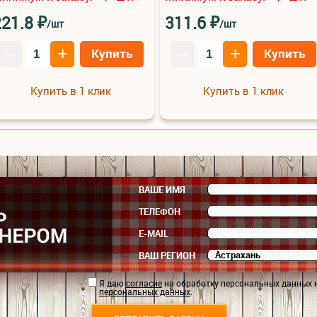
₽
₽
221.8
311.6
/шт
/шт
–
+
–
+
Купить
Купить
Купить в 1 клик
Купить в 1 клик
ВАШЕ ИМЯ
ТЕЛЕФОН
E-MAIL
ВАШ РЕГИОН
Я даю
согласие
на обработку персональных данных 
персональных данных
.