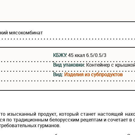
ский мясокомбинат
КБЖУ:
45 ккал 6.5/0.5/3
Вид упаковки:
Контейнер с крышко
Вид:
Изделия из субпродуктов
это изысканный продукт, который станет настоящей нах
тся по традиционным белорусским рецептам и сочетает в 
требовательных гурманов.