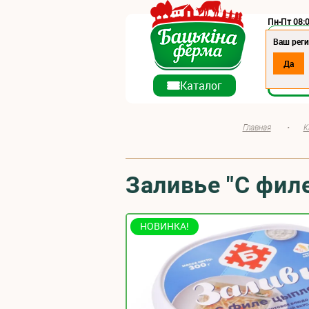
Пн-Пт 08:0
Регион:
Ваш реги
Да
О ко
Каталог
Главная
•
К
Заливье "С фил
НОВИНКА!