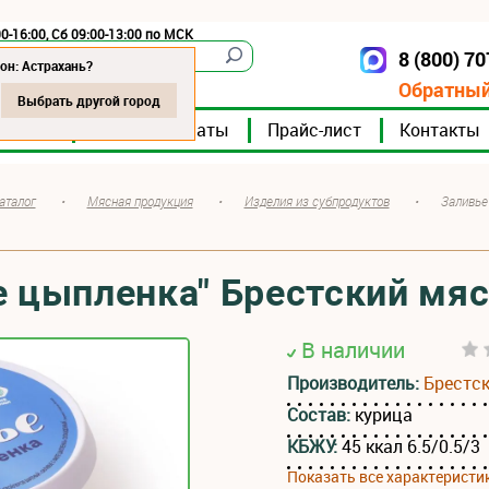
0-16:00, Сб 09:00-13:00 по МСК
8 (800) 7
Астрахань
он: Астрахань?
Обратный
Выбрать другой город
мпании
Мясокомбинаты
Прайс-лист
Контакты
аталог
•
Мясная продукция
•
Изделия из субпродуктов
•
Заливье
е цыпленка" Брестский мя
В наличии
Производитель:
Брестс
Состав:
курица
КБЖУ:
45 ккал 6.5/0.5/3
Показать все характеристи