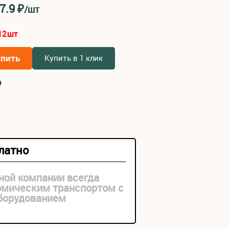
7.9
₽
/шт
12
шт
упить
Купить в 1 клик
₽
платно
ной компании всегда
рмическим транспортом с
оборудованием