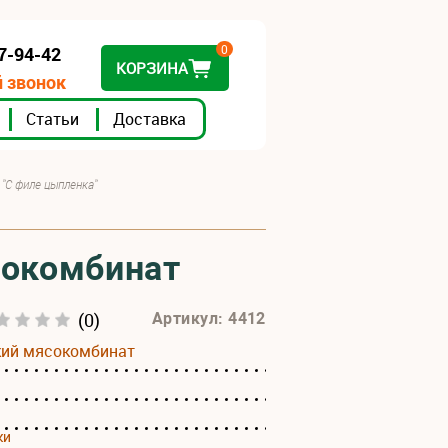
0
07-94-42
КОРЗИНА
 звонок
Статьи
Доставка
 "С филе цыпленка"
сокомбинат
(0)
Артикул: 4412
кий мясокомбинат
ки