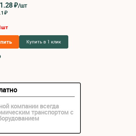
1.28
₽
/шт
.1₽
1
шт
упить
Купить в 1 клик
₽
платно
ной компании всегда
рмическим транспортом с
оборудованием