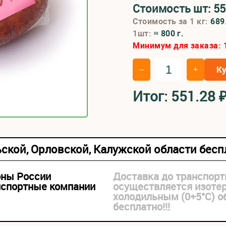
Стоимость шт:
55
Стоимость за 1 кг:
689
1шт:
≈ 800 г.
Минимум для заказа:
К
–
+
Итог:
551.28
ьской, Орловской, Калужской области бес
оны России
Доставка до транспорт
нспортные компании
осуществляется изоте
холодильным (0+5°С) 
бесплатно!!!