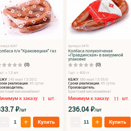
ртикул:4247
Артикул:3470
олбаса п/к "Краковецкая" газ
Колбаса полукопченая
«Правдинская» в вакуумной
упаковке
(0)
(0)
т: ≈ 1,5 кгг.
1шт: ≈ 400 гг.
БЖУ:
240 ккал 13/20/2
КБЖУ:
380 ккал 13/35/0
роки реализации:
45 суток
Сроки реализации:
45 суток
роизводитель:
Производитель:
рестский мясокомбинат
Брестский мясокомбинат
инимум к заказу:
шт.
Минимум к заказу:
шт.
1
11
₽
₽
833.7
236.04
/шт
/шт
–
+
–
+
Купить
Купить