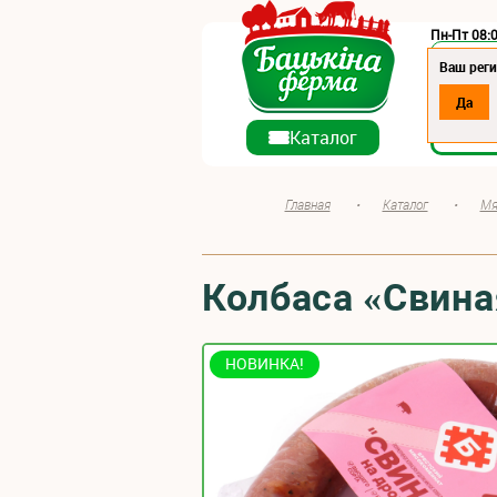
Пн-Пт 08:0
Регион:
Ваш реги
Да
О ко
Каталог
Главная
•
Каталог
•
Мя
Колбаса «Свина
НОВИНКА!