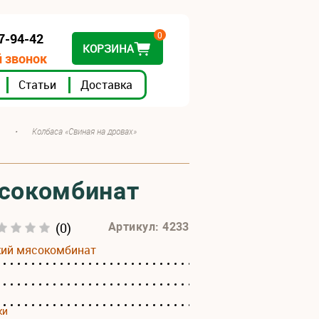
0
07-94-42
КОРЗИНА
 звонок
Статьи
Доставка
•
Колбаса «Свиная на дровах»
ясокомбинат
(0)
Артикул: 4233
кий мясокомбинат
ки