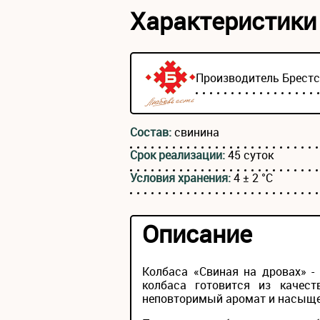
Характеристики
Производитель
Брест
Состав:
свинина
Срок реализации:
45 суток
Условия хранения:
4 ± 2 °С
Описание
Колбаса «Свиная на дровах» -
колбаса готовится из качест
неповторимый аромат и насыще