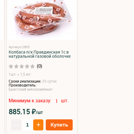
Артикул:2803
Колбаса п/к Правдинская 1с в
натуральной газовой оболочке
(0)
1шт: ≈ 1,5 кгг.
Сроки реализации:
25 суток
Производитель:
Брестский мясокомбинат
Минимум к заказу:
шт.
1
₽
885.15
/шт
–
+
Купить