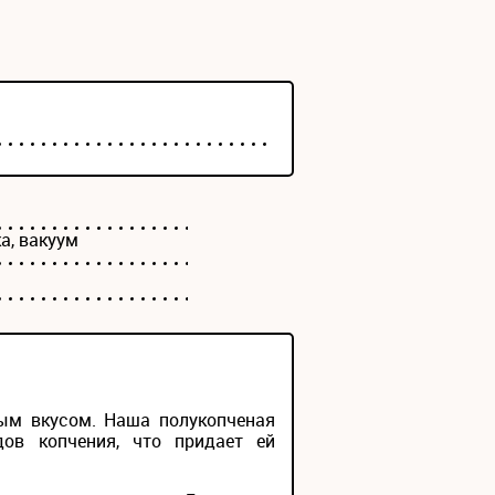
а, вакуум
тым вкусом. Наша полукопченая
дов копчения, что придает ей