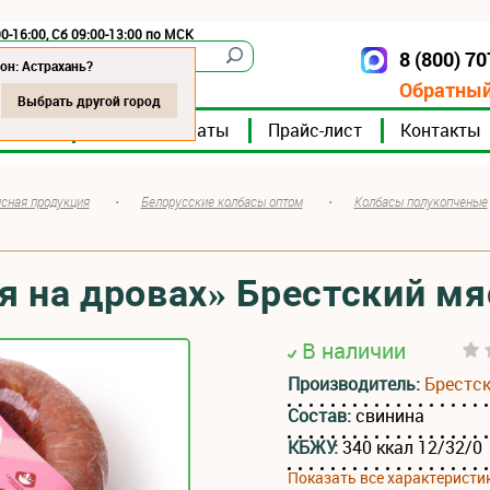
0-16:00, Сб 09:00-13:00 по МСК
8 (800) 7
Астрахань
он: Астрахань?
Обратный
Выбрать другой город
мпании
Мясокомбинаты
Прайс-лист
Контакты
сная продукция
•
Белорусские колбасы оптом
•
Колбасы полукопченые
я на дровах» Брестский м
В наличии
Производитель:
Брестс
Состав:
свинина
КБЖУ:
340 ккал 12/32/0
Показать все характеристи