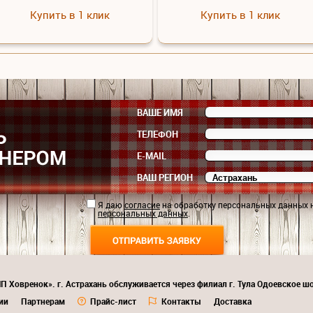
Купить в 1 клик
Купить в 1 клик
ВАШЕ ИМЯ
ТЕЛЕФОН
E-MAIL
ВАШ РЕГИОН
Я даю
согласие
на обработку персональных данных 
персональных данных
.
П Ховренок». г. Астрахань обслуживается через филиал г. Тула Одоевское шо
ии
Партнерам
Прайс-лист
Контакты
Доставка