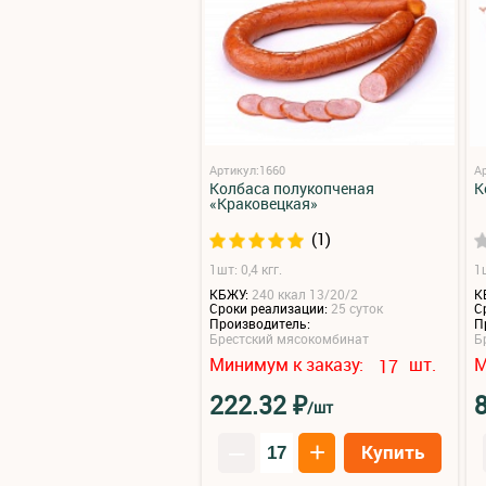
Артикул:1660
А
Колбаса полукопченая
К
«Краковецкая»
(1)
1шт: 0,4 кгг.
1ш
КБЖУ:
240 ккал 13/20/2
К
Сроки реализации:
25 суток
С
Производитель:
П
Брестский мясокомбинат
Б
Минимум к заказу:
шт.
М
17
₽
222.32
/шт
–
+
Купить