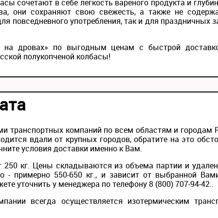
сы сочетают в себе легкость вареного продукта и глуби
ва, они сохраняют свою свежесть, а также не содерж
ля повседневного употребления, так и для праздничных 
я на дровах» по выгодным ценам с быстрой доставко
сской полукопченой колбасы!
ата
и транспортных компаний по всем областям и городам Ро
одится вдали от крупных городов, обратите на это обс
чните условия доставки именно к Вам.
 250 кг. Цены складываются из объема партии и удален
то - примерно 550-650 кг., и зависит от выбранной Вам
те уточнить у менеджера по телефону 8 (800) 707-94-42..
мпании всегда осуществляется изотермическим транс