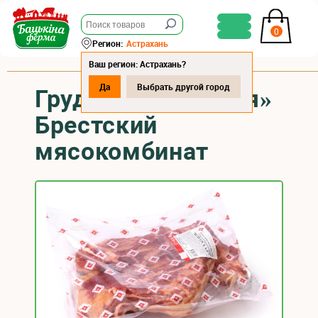
0
Регион:
Астрахань
Ваш регион: Астрахань?
Да
Выбрать другой город
Грудинка «Венская»
Брестский
мясокомбинат