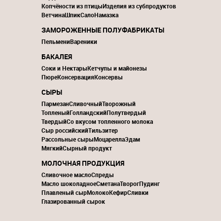
Копчёности из птицы
Изделия из субпродуктов
Ветчина
Шпик
Сало
Намазка
ЗАМОРОЖЕННЫЕ ПОЛУФАБРИКАТЫ
Пельмени
Вареники
БАКАЛЕЯ
Соки и Нектары
Кетчупы и майонезы
Пюре
Консервация
Консервы
СЫРЫ
Пармезан
Сливочный
Творожный
Топленый
Голландский
Полутвердый
Твердый
Со вкусом топленного молока
Сыр российский
Тильзитер
Рассольные сыры
Моцарелла
Эдам
Мягкий
Сырный продукт
МОЛОЧНАЯ ПРОДУКЦИЯ
Сливочное масло
Спреды
Масло шоколадное
Сметана
Творог
Пудинг
Плавленый сыр
Молоко
Кефир
Сливки
Глазированный сырок