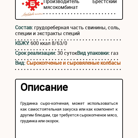
Производитель
Брестский
мясокомбинат
Состав:
грудореберная часть свинины, соль,
специи и экстракты специй
КБЖУ:
600 ккал 8/63/0
Срок реализации:
30 суток
Вид упаковки:
газ
Вид:
Сырокопченые и сыровяленые колбасы
Описание
Грудинка сыро-копченая, может использоваться
как самостоятельная закуска или как компонент к
другим блюдам, где требуется сырокопченое мясо,
грудинка или окорок.