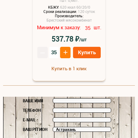
1шт: 0,4кгг.
КБЖУ:
620 ккал 60/20/0
Сроки реализации:
120 суток
Производитель:
Брестский мясокомбинат
Минимум к заказу:
шт.
35
₽
537.78
/шт
–
+
Купить
Купить в 1 клик
ВАШЕ ИМЯ
ТЕЛЕФОН
E-MAIL
ВАШ РЕГИОН