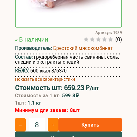
Артикул: 1939
В наличии
(0)
Производитель:
Брестский мясокомбинат
Состав:
грудореберная часть свинины, соль,
специи и экстракты специй
КБЖУ:
600 ккал 8/63/0
Показать все характеристики
Стоимость шт:
659.23
₽
/шт
Стоимость за 1 кг:
599.3₽
1шт:
1,1 кг
Минимум для заказа:
8
шт
Купить
–
+