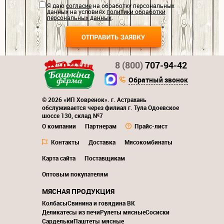
Я даю
согласие
на обработку персональных
данных на условиях
политики обработки
персональных данных
.
8 (800)
707-94-42
Обратный звонок
© 2026 «ИП Ховренок». г. Астрахань
обслуживается через филиал г. Тула Одоевское
шоссе 130, склад №7
О компании
Партнерам
Прайс-лист
Контакты
Доставка
Мясокомбинаты
Карта сайта
Поставщикам
Оптовым покупателям
МЯСНАЯ ПРОДУКЦИЯ
Колбасы
Свинина и говядина ВК
Деликатесы из печи
Рулеты мясные
Сосиски
Сардельки
Паштеты мясные