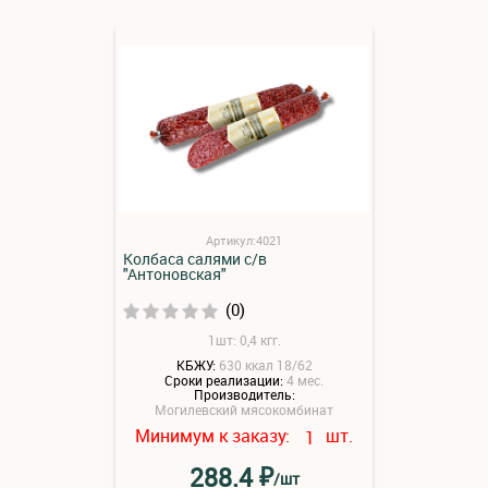
Артикул:4021
Колбаса салями с/в
"Антоновская"
(0)
1шт: 0,4 кгг.
КБЖУ:
630 ккал 18/62
Сроки реализации:
4 мес.
Производитель:
Могилевский мясокомбинат
Минимум к заказу:
шт.
1
₽
288.4
/шт