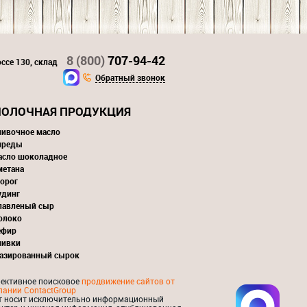
8 (800)
707-94-42
ссе 130, склад
Обратный звонок
ОЛОЧНАЯ ПРОДУКЦИЯ
ливочное масло
преды
асло шоколадное
метана
орог
удинг
лавленый сыр
олоко
ефир
ливки
лазированный сырок
ективное поисковое
продвижение сайтов от
пании ContactGroup
т носит исключительно информационный