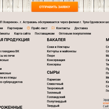
П Ховренок». г. Астрахань обслуживается через филиал г. Тула Одоевское шо
ии
Партнерам
Прайс-лист
Контакты
Доставка
бинаты
Карта сайта
Поставщикам
Оптовым покупателям
Я ПРОДУКЦИЯ
БАКАЛЕЯ
М
Соки и Нектары
С
и говядина ВК
Кетчупы и майонезы
С
сы из печи
Пюре
М
ясные
Консервация
С
Консервы
Тв
и
П
СЫРЫ
 мясные
П
ти из птицы
М
Пармезан
из субпродуктов
К
Сливочный
С
Творожный
Г
Топленый
Голландский
Эфф
Полутвердый
ком
Твердый
Сай
РОЖЕННЫЕ