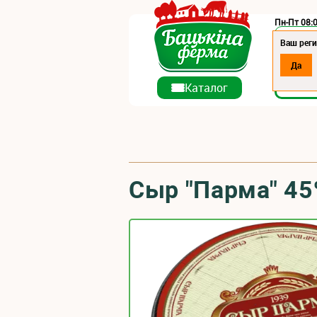
Пн-Пт 08:0
Регион:
Ваш реги
Да
О ко
Каталог
Сыр "Парма" 4