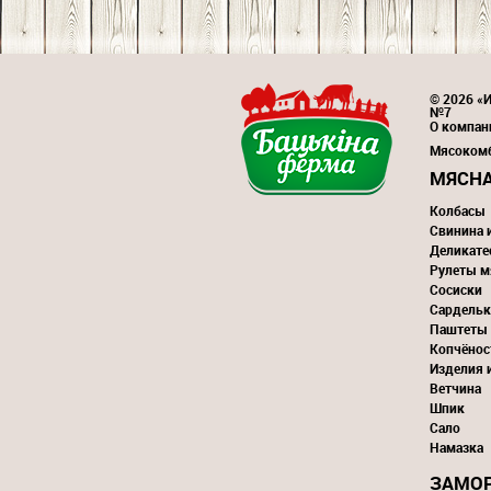
© 2026 «И
№7
О компан
Мясоком
МЯСНА
Колбасы
Свинина 
Деликате
Рулеты м
Сосиски
Сардельк
Паштеты
Копчёнос
Изделия 
Ветчина
Шпик
Сало
Намазка
ЗАМО