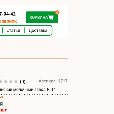
0
07-94-42
КОРЗИНА
 звонок
Статьи
Доставка
(0)
Артикул: 3717
инский молочный завод №1"
ки
я
1
шт