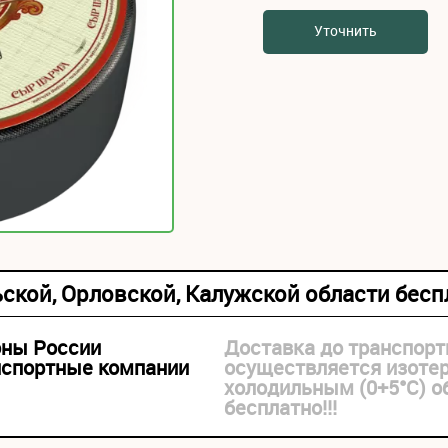
Уточнить
ьской, Орловской, Калужской области бес
оны России
Доставка до транспорт
нспортные компании
осуществляется изоте
холодильным (0+5°С) 
бесплатно!!!