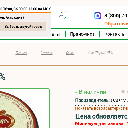
0-16:00, Сб 09:00-13:00 по МСК
8 (800) 7
Астрахань
он: Астрахань?
Обратный
Выбрать другой город
мпании
Мясокомбинаты
Прайс-лист
Контакты
Главная
•
Каталог
•
Сыры
•
Сыр "Парма" 45%
5%
В наличии
Производитель:
ОАО "М
Показать все характеристи
Цена обновляетс
Минимум для заказа: